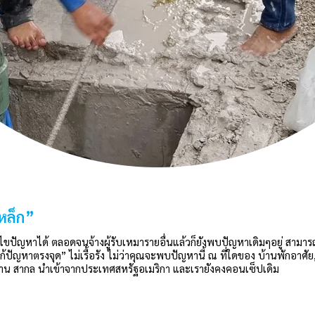
เหล็ก”
ก้ไขปัญหาได้ ตลอดจนจ้างผู้รับเหมารายอื่นแล้วก็ยังพบปัญหาเดิมๆอยู่ สามา
้ปัญหาตรงจุด” ไม่เรื้อรัง ไม่ว่าคุณจะพบปัญหานี้ ณ ที่ใดของ บ้านพักอาศั
ตราฐาน สากล นำเข้าจากประเทศสหรัฐอเมริกา และเรายังคงคอนเซ็ปเดิม