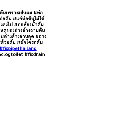
อตันเพราะเส้นผม #ท่อ
่อตัน #แก้ท่อตันไม่ใช้
วงลงไป #ท่อห้องน้ำตัน
เหตุของอ่างล้างจานตัน
 #อ่างล้างจานอุด #อ่าง
น #ส้วมตัน #ชักโครกตัน
#fixpipethailand
clogtoilet #fixdrain