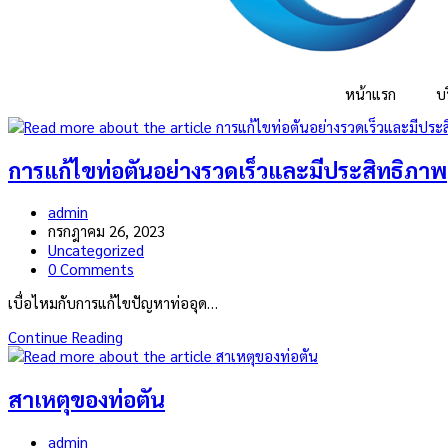
หน้าแรก
บ
การแก้ไขท่อตันอย่างรวดเร็วและมีประสิทธิภาพ
Post
admin
author:
Post
กรกฎาคม 26, 2023
published:
Post
Uncategorized
category:
Post
0 Comments
comments:
เบื่อไหมกับการแก้ไขปัญหาท่ออุด…
การ
Continue Reading
แก้ไข
ท่อ
ตัน
สาเหตุของท่อตัน
อย่าง
รวดเร็ว
Post
admin